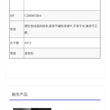
MF
C20H8O5Br4
橙红色结晶性粉末
,易溶于碱性溶液中,不溶于水,微溶于乙
性状
醇。
分子量
647.9
用途
染色剂
相关产品